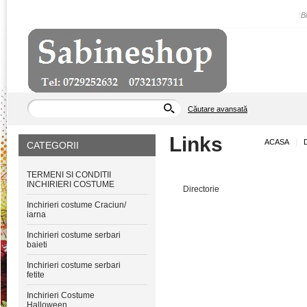
|
B
Căutare avansată
Links
ACASA
|
CATEGORII
TERMENI SI CONDITII
INCHIRIERI COSTUME
Directorie
Inchirieri costume Craciun/
iarna
Inchirieri costume serbari
baieti
Inchirieri costume serbari
fetite
Inchirieri Costume
Halloween