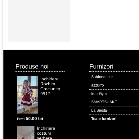
Produse noi
Furnizori
Sabinedecor
Inchiriere
Rochita
azzurro
Craciunita
9917
Iron-Gym
SMARTSHAKE
La Siesta
50.00 lei
Toate furnizori
Preț:
Inchiriere
costum
serbare