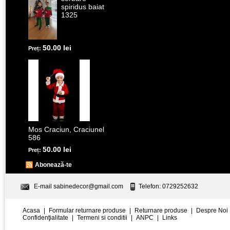
spiridus baiat
1325
50.00 lei
Preț:
Mos Craciun, Craciunel
586
50.00 lei
Preț:
Abonează-te
E-mail
sabinedecor@gmail.com
Telefon: 0729252632
Acasa
|
Formular returnare produse
|
Returnare produse
|
Despre Noi
Confidenţialitate
|
Termeni si conditii
|
ANPC
|
Links