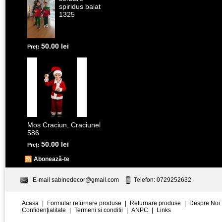
spiridus baiat
1325
50.00 lei
Preț:
Mos Craciun, Craciunel
586
50.00 lei
Preț:
Abonează-te
E-mail
sabinedecor@gmail.com
Telefon: 0729252632
Acasa
|
Formular returnare produse
|
Returnare produse
|
Despre Noi
Confidenţialitate
|
Termeni si conditii
|
ANPC
|
Links