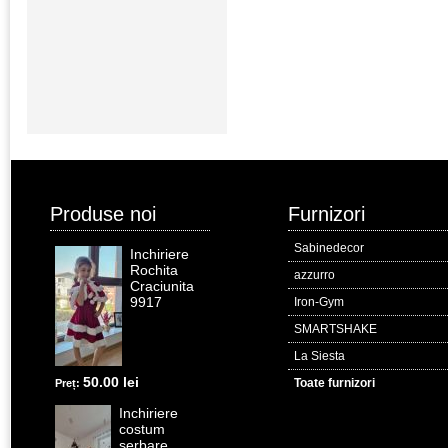
Produse noi
Furnizori
Sabinedecor
Inchiriere
Rochita
azzurro
Craciunita
9917
Iron-Gym
SMARTSHAKE
La Siesta
50.00 lei
Toate furnizori
Preț:
Inchiriere
costum
serbare