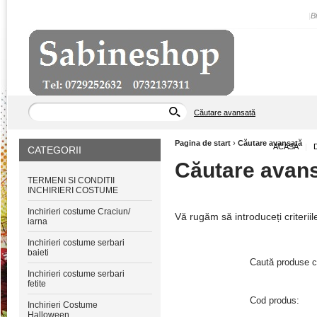
|
B
Căutare avansată
Pagina de start
›
Căutare avansată
ACASA
|
CATEGORII
Căutare avan
TERMENI SI CONDITII
INCHIRIERI COSTUME
Inchirieri costume Craciun/
Vă rugăm să introduceți criteriil
iarna
Inchirieri costume serbari
baieti
Caută produse c
Inchirieri costume serbari
fetite
Cod produs:
Inchirieri Costume
Halloween