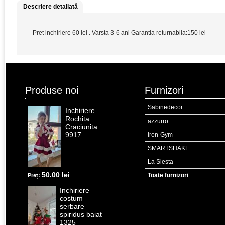
Descriere detaliată
Pret inchiriere 60 lei . Varsta 3-6 ani Garantia returnabila:150 lei
Produse noi
Furnizori
Sabinedecor
Inchiriere
Rochita
azzurro
Craciunita
9917
Iron-Gym
SMARTSHAKE
La Siesta
50.00 lei
Toate furnizori
Preț:
Inchiriere
costum
serbare
spiridus baiat
1325