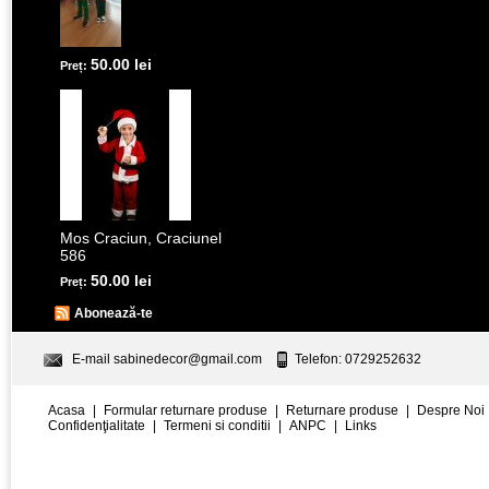
50.00 lei
Preț:
Mos Craciun, Craciunel
586
50.00 lei
Preț:
Abonează-te
E-mail
sabinedecor@gmail.com
Telefon: 0729252632
Acasa
|
Formular returnare produse
|
Returnare produse
|
Despre Noi
Confidenţialitate
|
Termeni si conditii
|
ANPC
|
Links