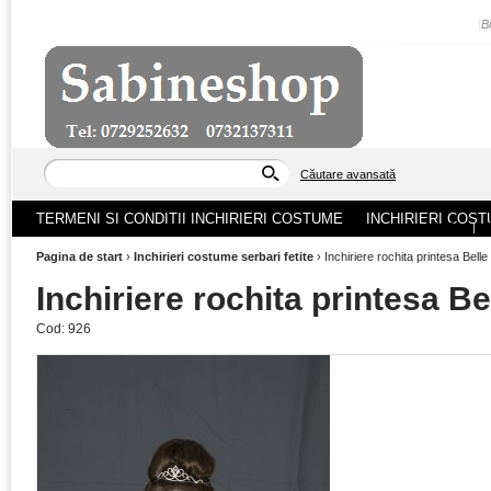
|
B
Căutare avansată
TERMENI SI CONDITII INCHIRIERI COSTUME
INCHIRIERI COST
ACASA
|
Pagina de start
›
Inchirieri costume serbari fetite
›
Inchiriere rochita printesa Belle
Inchiriere rochita printesa Be
Cod:
926