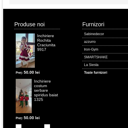
Produse noi
Furnizori
Sabinedecor
Inchiriere
Rochita
azzurro
Craciunita
9917
Iron-Gym
SMARTSHAKE
La Siesta
50.00 lei
Toate furnizori
Preț:
Inchiriere
costum
serbare
spiridus baiat
1325
50.00 lei
Preț: