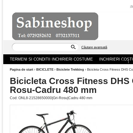
|
B
Căutare avansată
TERMENI SI CONDITII INCHIRIERI COSTUME
INCHIRIERI COST
ACASA
|
Pagina de start
›
BICICLETE
›
Biciclete Trekking
›
Bicicleta Cross Fitness DHS C
Bicicleta Cross Fitness DHS 
Rosu-Cadru 480 mm
Cod:
ONL8-21528650000|Gri-Rosu|Cadru 480 mm