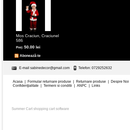
Mos Craciun, Craciunel
586
50.00 lei
Preț:
Abonează-te
E-mail
sabinedecor@gmail.com
Telefon: 0729252632
Acasa
|
Formular returnare produse
|
Returnare produse
|
Despre Noi
Confidenţialitate
|
Termeni si conditii
|
ANPC
|
Links
Summer Cart shopping cart software