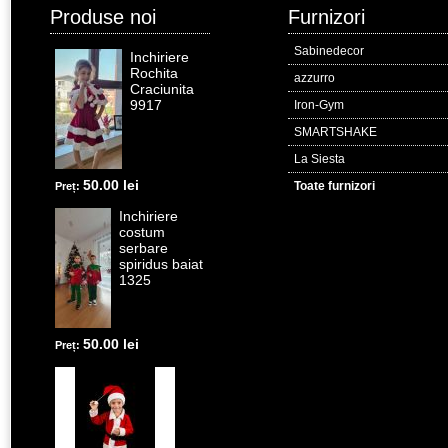
Produse noi
Furnizori
Sabinedecor
Inchiriere
Rochita
azzurro
Craciunita
9917
Iron-Gym
SMARTSHAKE
La Siesta
50.00 lei
Toate furnizori
Preț:
Inchiriere
costum
serbare
spiridus baiat
1325
50.00 lei
Preț: