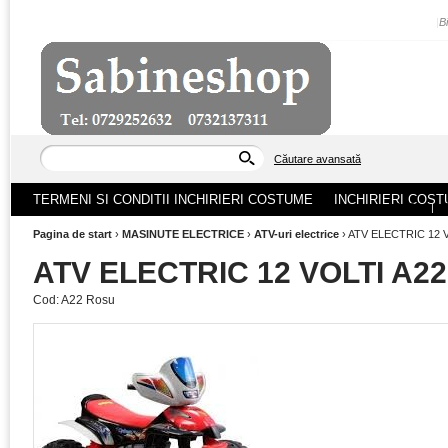
|
B
Căutare avansată
TERMENI SI CONDITII INCHIRIERI COSTUME
INCHIRIERI COST
ACASA
|
Pagina de start
›
MASINUTE ELECTRICE
›
ATV-uri electrice
›
ATV ELECTRIC 12 V
ATV ELECTRIC 12 VOLTI A22
Cod:
A22 Rosu