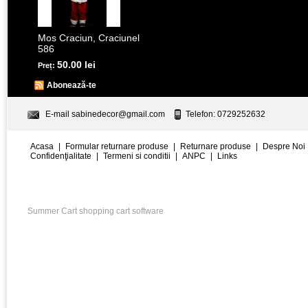
Mos Craciun, Craciunel
586
50.00 lei
Preț:
Abonează-te
E-mail
sabinedecor@gmail.com
Telefon: 0729252632
Acasa
|
Formular returnare produse
|
Returnare produse
|
Despre Noi
Confidenţialitate
|
Termeni si conditii
|
ANPC
|
Links
Summer Cart shopping cart software