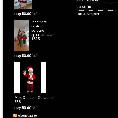
La Siesta
50.00 lei
Toate furnizori
Preț:
Inchiriere
costum
serbare
spiridus baiat
1325
50.00 lei
Preț:
Mos Craciun, Craciunel
586
50.00 lei
Preț:
Abonează-te