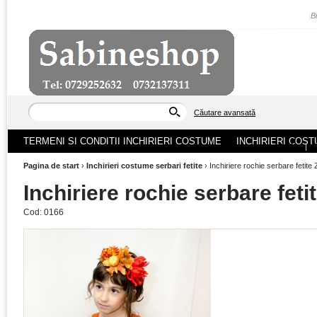
|
B
Căutare avansată
TERMENI SI CONDITII INCHIRIERI COSTUME
INCHIRIERI COST
ACASA
|
Pagina de start
›
Inchirieri costume serbari fetite
›
Inchiriere rochie serbare fetit
Inchiriere rochie serbare fet
Cod:
0166