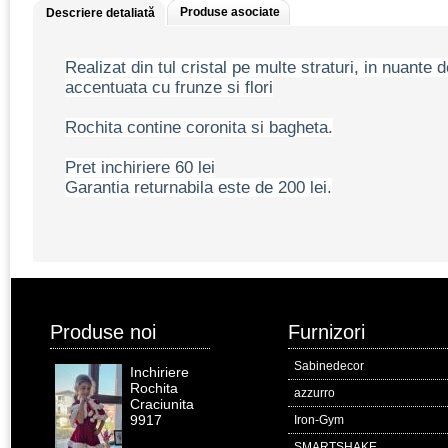
Produse asociate
Descriere detaliată
Realizat din tul cristal pe multe straturi, in nuante 
accentuata cu frunze si flori
Rochita contine coronita si bagheta.
Pret inchiriere 60 lei
Garantia returnabila este de 200 lei.
Produse noi
Furnizori
Sabinedecor
Inchiriere
Rochita
azzurro
Craciunita
9917
Iron-Gym
SMARTSHAKE