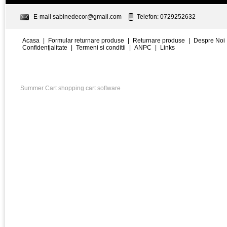
E-mail
sabinedecor@gmail.com
Telefon: 0729252632
Acasa
|
Formular returnare produse
|
Returnare produse
|
Despre Noi
Confidenţialitate
|
Termeni si conditii
|
ANPC
|
Links
Summer Cart shopping cart software