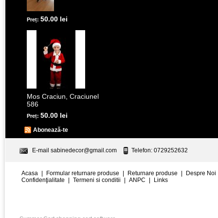
50.00 lei
Preț:
Mos Craciun, Craciunel
586
50.00 lei
Preț:
Abonează-te
E-mail
sabinedecor@gmail.com
Telefon: 0729252632
Acasa
|
Formular returnare produse
|
Returnare produse
|
Despre Noi
Confidenţialitate
|
Termeni si conditii
|
ANPC
|
Links