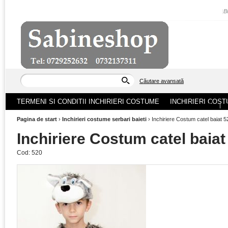
|
B
Căutare avansată
TERMENI SI CONDITII INCHIRIERI COSTUME
INCHIRIERI COST
ACASA
|
Pagina de start
›
Inchirieri costume serbari baieti
›
Inchiriere Costum catel baiat 5
Inchiriere Costum catel baiat
Cod:
520