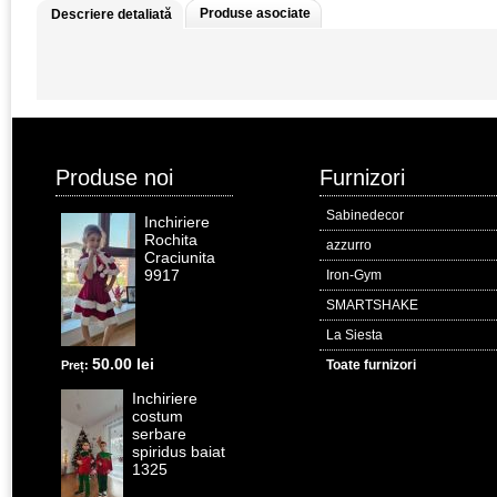
Produse asociate
Descriere detaliată
Produse noi
Furnizori
Sabinedecor
Inchiriere
Rochita
azzurro
Craciunita
9917
Iron-Gym
SMARTSHAKE
La Siesta
50.00 lei
Toate furnizori
Preț:
Inchiriere
costum
serbare
spiridus baiat
1325