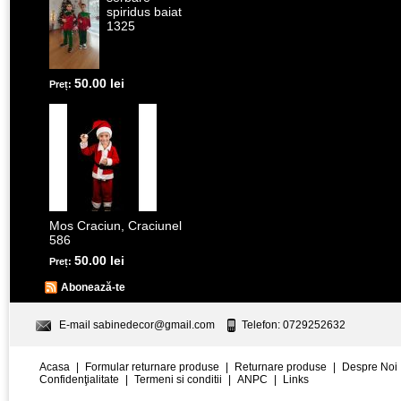
spiridus baiat
1325
50.00 lei
Preț:
Mos Craciun, Craciunel
586
50.00 lei
Preț:
Abonează-te
E-mail
sabinedecor@gmail.com
Telefon: 0729252632
Acasa
|
Formular returnare produse
|
Returnare produse
|
Despre Noi
Confidenţialitate
|
Termeni si conditii
|
ANPC
|
Links