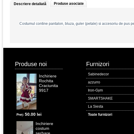
Produse asociate
Descriere detaliată
Costumul contine pantalon, bluza, guler (petale) si accesoriu de pus p
Produse noi
Furnizori
Sabinedecor
Inchiriere
Rochita
azzurro
Craciunita
9917
Iron-Gym
SMARTSHAKE
La Siesta
50.00 lei
Toate furnizori
Preț:
Inchiriere
costum
serbare