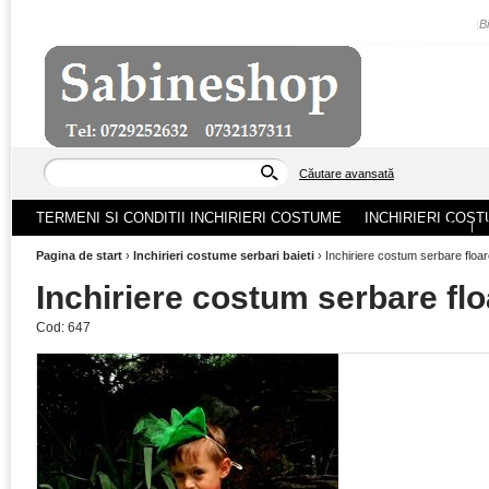
|
B
Căutare avansată
TERMENI SI CONDITII INCHIRIERI COSTUME
INCHIRIERI COST
ACASA
|
Pagina de start
›
Inchirieri costume serbari baieti
›
Inchiriere costum serbare floar
Inchiriere costum serbare flo
Cod:
647