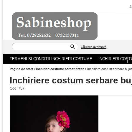
|
B
Căutare avansată
TERMENI SI CONDITII INCHIRIERI COSTUME
INCHIRIERI COST
ACASA
|
Pagina de start
›
Inchirieri costume serbari fetite
›
Inchiriere costum serbare bujor,
Inchiriere costum serbare buj
Cod:
757