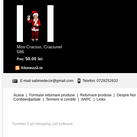
Mos Craciun, Craciunel
586
50.00 lei
Preț:
Abonează-te
E-mail
sabinedecor@gmail.com
Telefon: 0729252632
Acasa
|
Formular returnare produse
|
Returnare produse
|
Despre Noi
Confidenţialitate
|
Termeni si conditii
|
ANPC
|
Links
Summer Cart shopping cart software