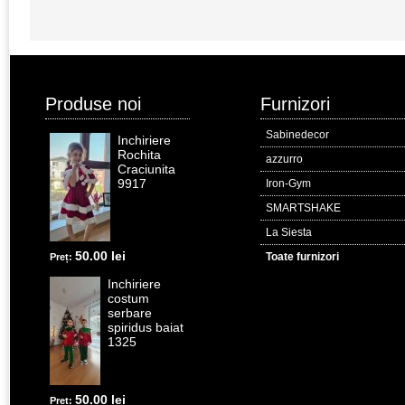
Produse noi
Furnizori
Sabinedecor
Inchiriere
Rochita
azzurro
Craciunita
9917
Iron-Gym
SMARTSHAKE
La Siesta
50.00 lei
Toate furnizori
Preț:
Inchiriere
costum
serbare
spiridus baiat
1325
50.00 lei
Preț: