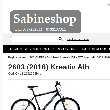
|
B
Căutare avansată
TERMENI SI CONDITII INCHIRIERI COSTUME
INCHIRIERI COST
ACASA
|
Pagina de start
›
BICICLETE
›
Biciclete Mountain Bike MTB Hardtail
›
2603 (2016
2603 (2016) Kreativ Alb
Cod:
ONL8-2162603|Alb