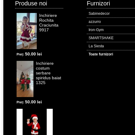
Produse noi
Furnizori
Sabinedecor
Inchiriere
Rochita
azzurro
Craciunita
9917
Iron-Gym
SMARTSHAKE
La Siesta
50.00 lei
Toate furnizori
Preț:
Inchiriere
costum
serbare
spiridus baiat
1325
50.00 lei
Preț: