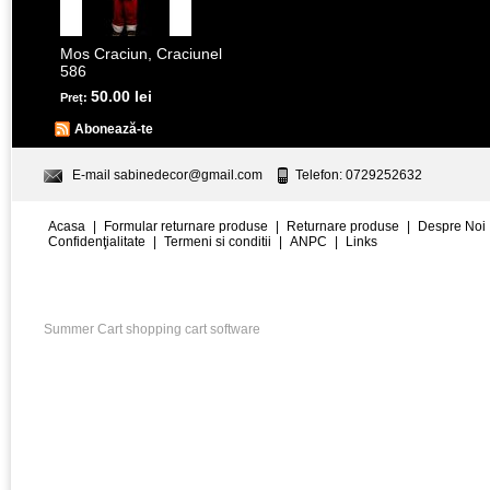
Mos Craciun, Craciunel
586
50.00 lei
Preț:
Abonează-te
E-mail
sabinedecor@gmail.com
Telefon: 0729252632
Acasa
|
Formular returnare produse
|
Returnare produse
|
Despre Noi
Confidenţialitate
|
Termeni si conditii
|
ANPC
|
Links
Summer Cart shopping cart software