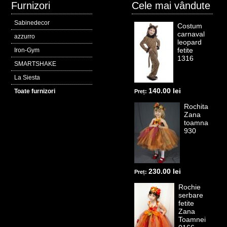
Furnizori
Cele mai vândute
Sabinedecor
Costum
carnaval
azzurro
leopard
fetite
Iron-Gym
1316
SMARTSHAKE
La Siesta
140.00 lei
Toate furnizori
Preț:
Rochita
Zana
toamna
930
230.00 lei
Preț:
Rochie
serbare
fetite
Zana
Toamnei