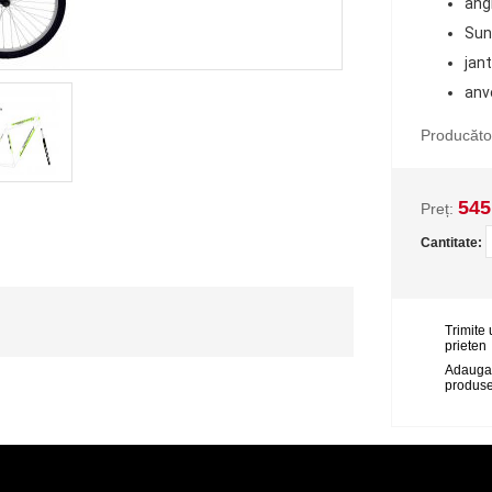
ang
Sun
jan
anv
Producăto
545
Preț:
Cantitate:
Trimite 
prieten
Adauga
produse