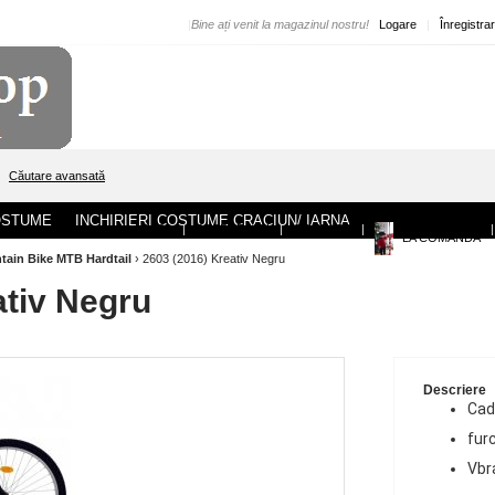
|
Bine ați venit la magazinul nostru!
Logare
|
Înregistra
Căutare avansată
COSTUME
INCHIRIERI COSTUME CRACIUN/ IARNA
ACASA
|
DESPRE NOI
|
CONTACT
|
|
LA COMANDA
tain Bike MTB Hardtail
›
2603 (2016) Kreativ Negru
ativ Negru
Descriere
Cad
furc
Vbr