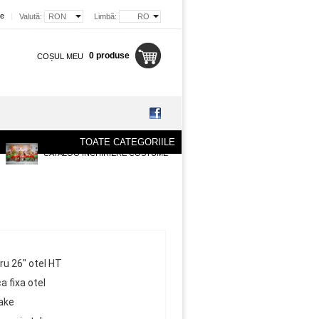
re
|
Valută:
RON
Limbă:
RO
0 produse
COȘUL MEU
TOATE CATEGORIILE
CATALOG INCHIRIERE COSTUME
ru 26" otel HT
a fixa otel
ake