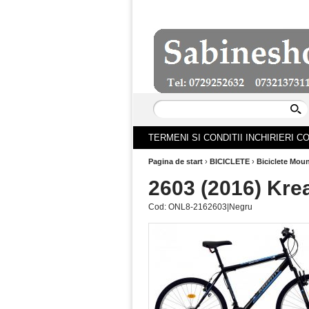
TERMENI SI CONDITII INCHIRIERI 
Pagina de start
›
BICICLETE
›
Biciclete Moun
2603 (2016) Kre
Cod:
ONL8-2162603|Negru