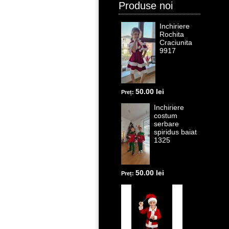
Produse noi
Inchiriere
Rochita
Craciunita
9917
50.00 lei
Preț:
Inchiriere
costum
serbare
spiridus baiat
1325
50.00 lei
Preț: