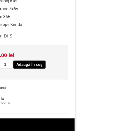
renaj otel
race 3x6v
te 36H
elope Kenda
r:
DHS
.00 lei
unui
 la
 dorite