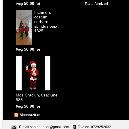
50.00 lei
Toate furnizori
Preț:
Inchiriere
costum
serbare
spiridus baiat
1325
50.00 lei
Preț:
Mos Craciun, Craciunel
586
50.00 lei
Preț:
Abonează-te
E-mail
sabinedecor@gmail.com
Telefon: 0729252632