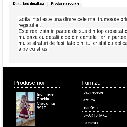
Produse asociate
Descriere detaliată
Sofia intai este una dintre cele mai frumoase pri
regatul ei.
Este realizata in partea de sus din top crosetat 
muleaza cu detalii albe din dantela iar in partea
multe straturi de fasii late din tul cristal cu aplicat
albe cu stras.
Produse noi
Furnizori
Sabinedecor
Inchiriere
Rochita
azzurro
Craciunita
9917
Iron-Gym
SMARTSHAKE
La Siesta