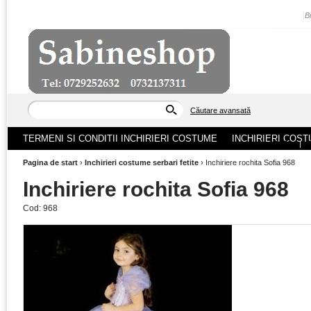
|
B
Căutare avansată
TERMENI SI CONDITII INCHIRIERI COSTUME
INCHIRIERI COST
ACASA
|
Pagina de start
›
Inchirieri costume serbari fetite
›
Inchiriere rochita Sofia 968
Inchiriere rochita Sofia 968
Cod:
968