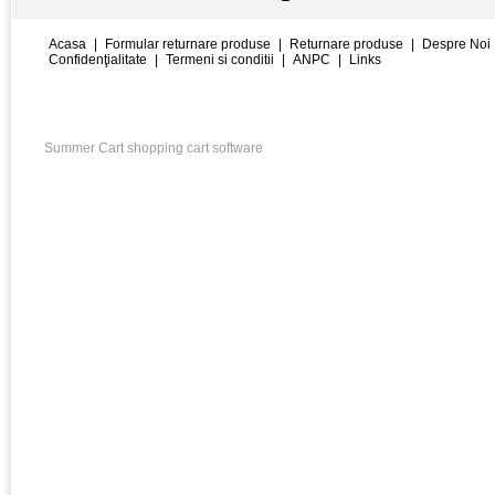
Acasa
|
Formular returnare produse
|
Returnare produse
|
Despre Noi
Confidenţialitate
|
Termeni si conditii
|
ANPC
|
Links
Summer Cart shopping cart software