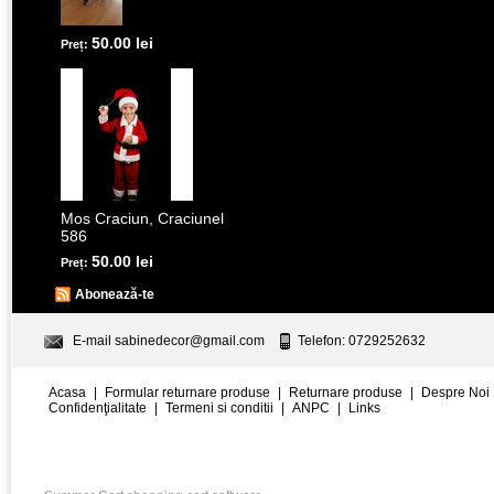
50.00 lei
Preț:
Mos Craciun, Craciunel
586
50.00 lei
Preț:
Abonează-te
E-mail
sabinedecor@gmail.com
Telefon: 0729252632
Acasa
|
Formular returnare produse
|
Returnare produse
|
Despre Noi
Confidenţialitate
|
Termeni si conditii
|
ANPC
|
Links