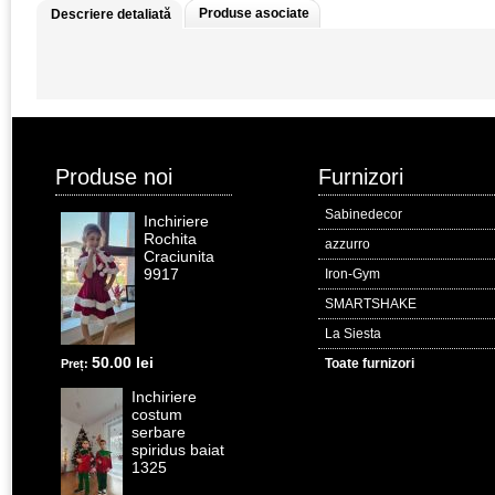
Produse asociate
Descriere detaliată
Produse noi
Furnizori
Sabinedecor
Inchiriere
Rochita
azzurro
Craciunita
9917
Iron-Gym
SMARTSHAKE
La Siesta
50.00 lei
Toate furnizori
Preț:
Inchiriere
costum
serbare
spiridus baiat
1325