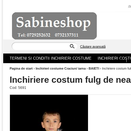
|
B
Căutare avansată
TERMENI SI CONDITII INCHIRIERI COSTUME
INCHIRIERI COST
ACASA
|
Pagina de start
›
Inchirieri costume Craciun/ iarna
›
BAIETI
›
Inchiriere costum fu
Inchiriere costum fulg de nea
Cod:
5691