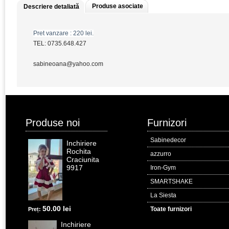
Produse asociate
Descriere detaliată
Pret vanzare : 220 lei.
TEL: 0735.648.427
sabineoana@yahoo.com
Produse noi
Furnizori
Sabinedecor
Inchiriere
Rochita
azzurro
Craciunita
9917
Iron-Gym
SMARTSHAKE
La Siesta
50.00 lei
Toate furnizori
Preț:
Inchiriere