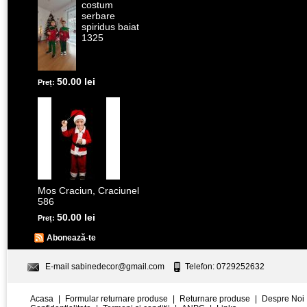
costum
serbare
spiridus baiat
1325
50.00 lei
Preț:
Mos Craciun, Craciunel
586
50.00 lei
Preț:
Abonează-te
E-mail
sabinedecor@gmail.com
Telefon: 0729252632
Acasa
|
Formular returnare produse
|
Returnare produse
|
Despre Noi