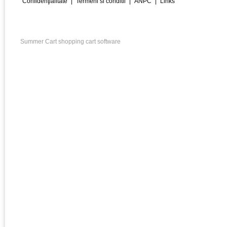
Confidenţialitate
|
Termeni si conditii
|
ANPC
|
Links
Summer Cart shopping cart software