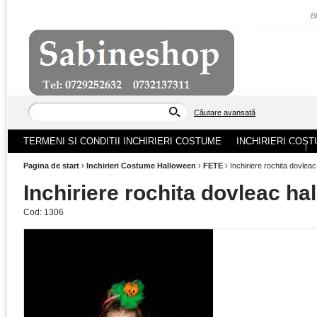
|
B
Căutare avansată
TERMENI SI CONDITII INCHIRIERI COSTUME
INCHIRIERI COST
ACASA
|
Pagina de start
›
Inchirieri Costume Halloween
›
FETE
›
Inchiriere rochita dovlea
Inchiriere rochita dovleac h
Cod:
1306