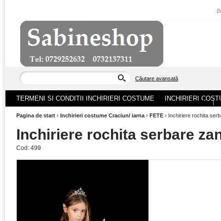
|
B
Căutare avansată
TERMENI SI CONDITII INCHIRIERI COSTUME
INCHIRIERI COST
ACASA
|
Pagina de start
›
Inchirieri costume Craciun/ iarna
›
FETE
›
Inchiriere rochita ser
Inchiriere rochita serbare za
Cod:
499