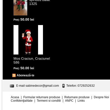
1325
50.00 lei
Preț:
Mos Craciun, Craciunel
586
50.00 lei
Preț:
Abonează-te
E-mail
sabinedecor@gmail.com
Telefon: 0729252632
Acasa
|
Formular returnare produse
|
Returnare produse
|
Despre Noi
Confidenţialitate
|
Termeni si conditii
|
ANPC
|
Links