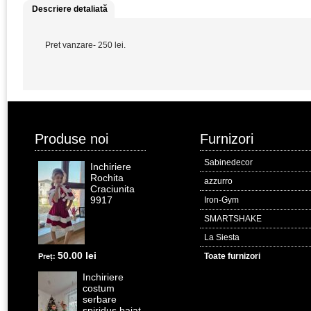
Descriere detaliată
Pret vanzare- 250 lei.
Produse noi
Furnizori
Sabinedecor
Inchiriere
Rochita
azzurro
Craciunita
9917
Iron-Gym
SMARTSHAKE
La Siesta
50.00 lei
Toate furnizori
Preț:
Inchiriere
costum
serbare
spiridus baiat