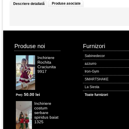
Produse asociate
Descriere detaliată
Produse noi
Furnizori
Sabinedecor
Inchiriere
Rochita
azzurro
Craciunita
9917
Iron-Gym
SMARTSHAKE
La Siesta
50.00 lei
Toate furnizori
Preț:
Inchiriere
costum
serbare
spiridus baiat
1325