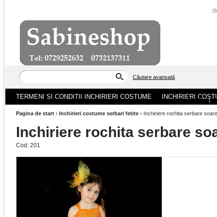
|
B
Căutare avansată
TERMENI SI CONDITII INCHIRIERI COSTUME
INCHIRIERI COST
ACASA
|
Pagina de start
›
Inchirieri costume serbari fetite
›
Inchiriere rochita serbare soar
Inchiriere rochita serbare so
Cod:
201