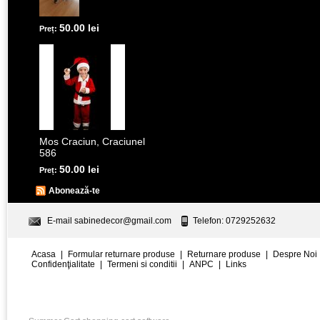
50.00 lei
Preț:
Mos Craciun, Craciunel
586
50.00 lei
Preț:
Abonează-te
E-mail
sabinedecor@gmail.com
Telefon: 0729252632
Acasa
|
Formular returnare produse
|
Returnare produse
|
Despre Noi
Confidenţialitate
|
Termeni si conditii
|
ANPC
|
Links