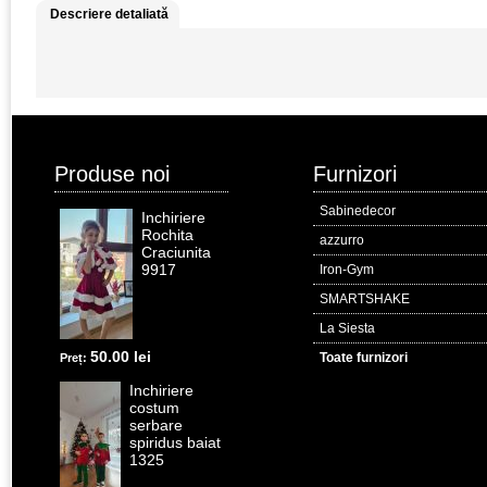
Descriere detaliată
Produse noi
Furnizori
Sabinedecor
Inchiriere
Rochita
azzurro
Craciunita
9917
Iron-Gym
SMARTSHAKE
La Siesta
50.00 lei
Toate furnizori
Preț:
Inchiriere
costum
serbare
spiridus baiat
1325