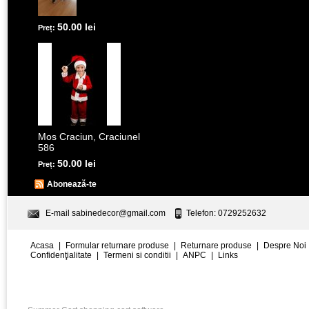
50.00 lei
Preț:
Mos Craciun, Craciunel
586
50.00 lei
Preț:
Abonează-te
E-mail
sabinedecor@gmail.com
Telefon: 0729252632
Acasa
|
Formular returnare produse
|
Returnare produse
|
Despre Noi
Confidenţialitate
|
Termeni si conditii
|
ANPC
|
Links