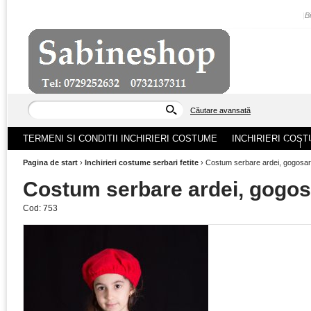
|
B
Căutare avansată
TERMENI SI CONDITII INCHIRIERI COSTUME
INCHIRIERI COST
ACASA
|
Pagina de start
›
Inchirieri costume serbari fetite
›
Costum serbare ardei, gogosar, 
Costum serbare ardei, gogosar
Cod:
753