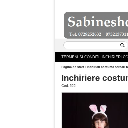
TERMENI SI CONDITII INCHIRIERI 
Pagina de start
›
Inchirieri costume serbari f
Inchiriere costu
Cod:
522