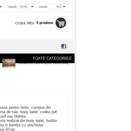
re
|
Valută:
RON
Limbă:
RO
0 produse
COȘUL MEU
TOATE CATEGORIILE
CATALOG INCHIRIERE COSTUME
uras pentru fetite, compus din
anta de tule, body balet, codita puf,
puf sau blanita.
te realizat din body balet, fustita
dita si bentita cu urechiuse.
ere 50 lei.