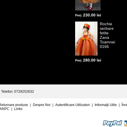
230.00 lei
Preț:
Rochie
serbare
fetite
Zana
Toamnei
0166
280.00 lei
Preț:
Telefon: 0729252632
Returnare produse
|
Despre Noi
|
Autentificare Utilizatori
|
Informaţii Utile
|
Înr
ANPC
|
Links