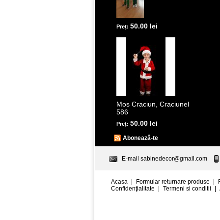
50.00 lei
Preț:
Mos Craciun, Craciunel
586
50.00 lei
Preț:
Abonează-te
E-mail
sabinedecor@gmail.com
Acasa
|
Formular returnare produse
|
Confidenţialitate
|
Termeni si conditii
|