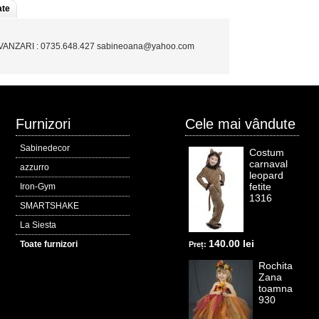
ate
 VANZARI : 0735.648.427 sabineoana@yahoo.com
Furnizori
Cele mai vândute
Sabinedecor
Costum
carnaval
azzurro
leopard
fetite
Iron-Gym
1316
SMARTSHAKE
La Siesta
140.00 lei
Toate furnizori
Preț:
Rochita
Zana
toamna
930