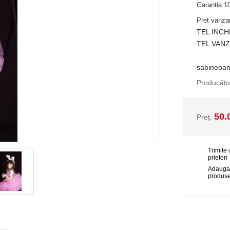
Garantia 10
Pret vanzar
TEL INCH
TEL VANZ
sabineoa
Producăto
50.
Preț:
Trimite 
prieten
Adauga
produse