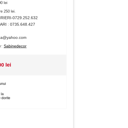
0 lei
e 250 lei.
IRIERI-0729.252.632
ARI : 0735.648.427
na@yahoo.com
r:
Sabinedecor
00 lei
unui
 la
 dorite