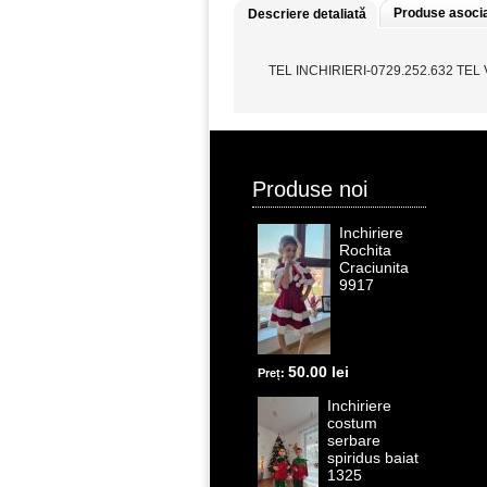
Produse asoci
Descriere detaliată
TEL INCHIRIERI-0729.252.632 TEL
Produse noi
Inchiriere
Rochita
Craciunita
9917
50.00 lei
Preț:
Inchiriere
costum
serbare
spiridus baiat
1325