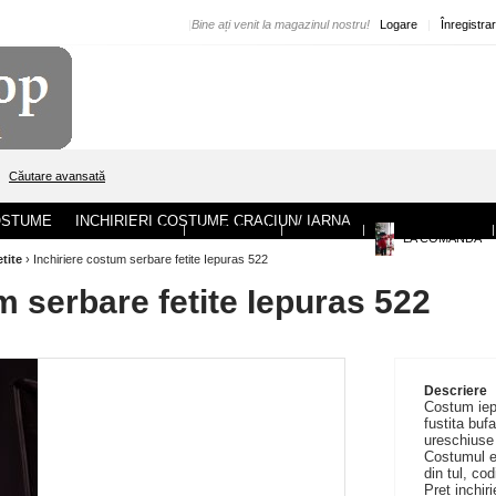
|
Bine ați venit la magazinul nostru!
Logare
|
Înregistra
Căutare avansată
COSTUME
INCHIRIERI COSTUME CRACIUN/ IARNA
ACASA
|
DESPRE NOI
|
CONTACT
|
|
LA COMANDA
etite
›
Inchiriere costum serbare fetite Iepuras 522
m serbare fetite Iepuras 522
Descriere
Costum iep
fustita buf
ureschiuse 
Costumul es
din tul, co
Pret inchiri