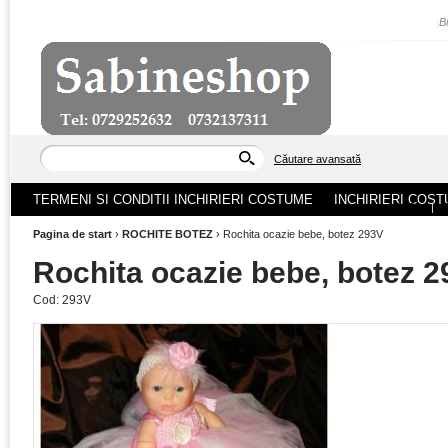
|
B
Căutare avansată
TERMENI SI CONDITII INCHIRIERI COSTUME
INCHIRIERI COST
ACASA
|
Pagina de start
›
ROCHITE BOTEZ
›
Rochita ocazie bebe, botez 293V
Rochita ocazie bebe, botez 
Cod:
293V