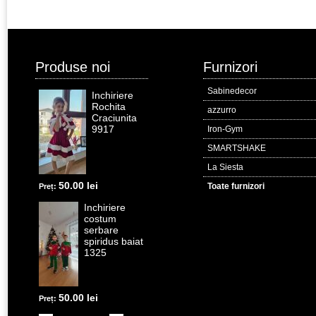
Produse noi
Furnizori
Sabinedecor
Inchiriere
Rochita
azzurro
Craciunita
9917
Iron-Gym
SMARTSHAKE
La Siesta
50.00 lei
Toate furnizori
Preț:
Inchiriere
costum
serbare
spiridus baiat
1325
50.00 lei
Preț: