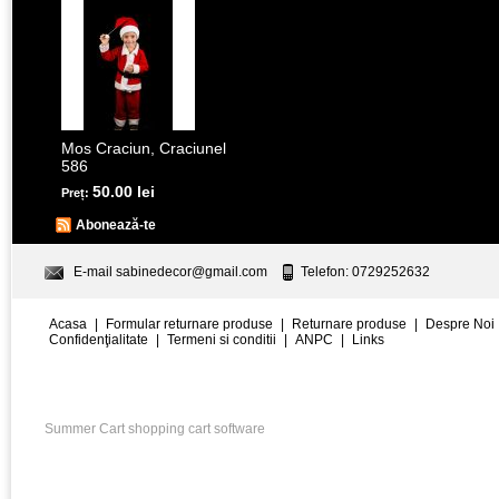
Mos Craciun, Craciunel
586
50.00 lei
Preț:
Abonează-te
E-mail
sabinedecor@gmail.com
Telefon: 0729252632
Acasa
|
Formular returnare produse
|
Returnare produse
|
Despre Noi
Confidenţialitate
|
Termeni si conditii
|
ANPC
|
Links
Summer Cart shopping cart software