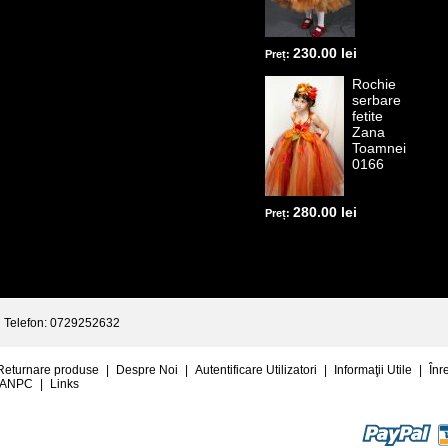
230.00 lei
Preț:
Rochie
serbare
fetite
Zana
Toamnei
0166
280.00 lei
Preț:
Telefon: 0729252632
Returnare produse
|
Despre Noi
|
Autentificare Utilizatori
|
Informaţii Utile
|
Înr
ANPC
|
Links