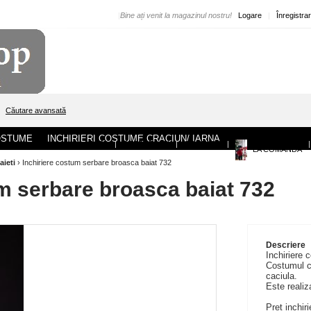
|
Bine ați venit la magazinul nostru!
Logare
|
Înregistra
Căutare avansată
COSTUME
INCHIRIERI COSTUME CRACIUN/ IARNA
ACASA
|
DESPRE NOI
|
CONTACT
|
|
LA COMANDA
aieti
›
Inchiriere costum serbare broasca baiat 732
um serbare broasca baiat 732
Descriere
Inchiriere 
Costumul co
caciula.
Este realiz
Pret inchiri