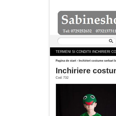
TERMENI SI CONDITII INCHIRIERI 
Pagina de start
›
Inchirieri costume serbari b
Inchiriere cost
Cod:
732