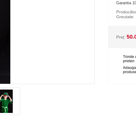
Garantia 10
Producăto
Greutate:
50.
Preț:
Trimite 
prieten
Adauga
produse