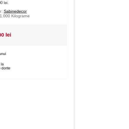
0 lei.
r:
Sabinedecor
1.000
Kilograme
00 lei
unui
 la
 dorite