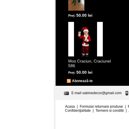
50.00 lei
Preț:
Mos Craciun, Craciunel
586
50.00 lei
Preț:
Abonează-te
E-mail
sabinedecor@gmail.com
Acasa
|
Formular returnare produse
|
Confidenţialitate
|
Termeni si conditii
|