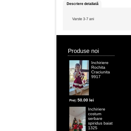
Descriere detaliată
Varste 3-7 ani
Produse noi
Inchiriere
Rochita
Craciunita
9917
50.00 lei
Preț:
Inchiriere
costum
serbare
spiridus baiat
1325