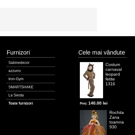
Furnizori
Cele mai vândute
Sabinedecor
Costum
carnaval
azzurro
leopard
fetite
Iron-Gym
1316
SMARTSHAKE
La Siesta
140.00 lei
Toate furnizori
Preț:
Rochita
Zana
toamna
930