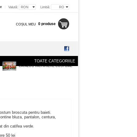
re
|
Valută:
RON
Limbă:
RO
0 produse
COȘUL MEU
TOATE CATEGORIILE
CATALOG INCHIRIERE COSTUME
costum broscuta pentru baieti.
ntine bluza, pantalon, centura,
at din catifea verde.
ere 50 lei