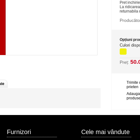
Pret inchirie
La ridicarea
returnabila 
Producăto
Opțiuni pr
Culori disp
50.
Preț:
Trimite 
ate
prieten
Adauga
produse
Furnizori
Cele mai vândute