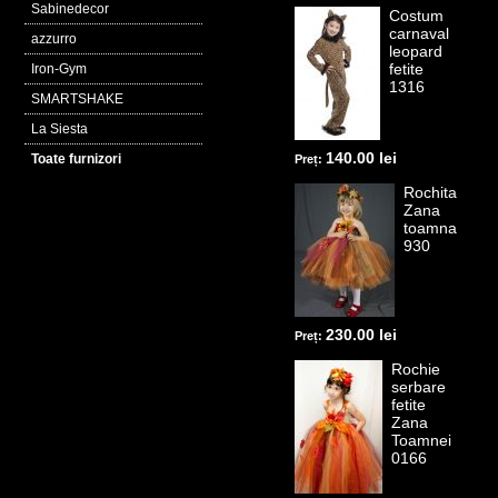
Sabinedecor
Costum
carnaval
azzurro
leopard
fetite
Iron-Gym
1316
SMARTSHAKE
La Siesta
140.00 lei
Toate furnizori
Preț:
Rochita
Zana
toamna
930
230.00 lei
Preț:
Rochie
serbare
fetite
Zana
Toamnei
0166