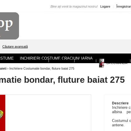
|
Bine ați venit la magazinul nostru!
Logare
|
Înregistra
Căutare avansată
COSTUME
INCHIRIERI COSTUME CRACIUN/ IARNA
ACASA
|
DESPRE NOI
|
CONTACT
|
|
LA COMANDA
aieti
›
Inchiriere Costumatie bondar, fluture baiat 275
matie bondar, fluture baiat 275
Descriere
Inchiriere 
albina pen
Costumul co
antene.