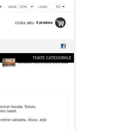
re
|
Valută:
RON
Limbă:
RO
0 produse
COȘUL MEU
TOATE CATEGORIILE
CATALOG INCHIRIERE COSTUME
costum bondar, fluture,
tru baieti.
ntine salopeta, bluza, aripi