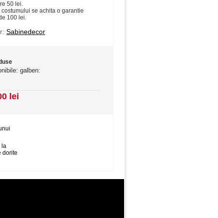
re 50 lei.
 costumului se achita o garantie
de 100 lei.
r:
Sabinedecor
oduse
onibile: galben:
00 lei
unui
 la
 dorite