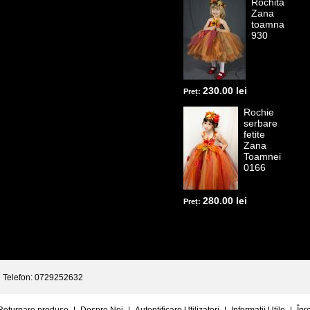
Rochita
Zana
toamna
930
230.00 lei
Preț:
Rochie
serbare
fetite
Zana
Toamnei
0166
280.00 lei
Preț:
Telefon: 0729252632