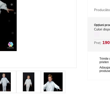
Producăto
Opțiuni pr
Culori dispo
190
Preț:
Trimite 
prieten
Adauga
produse