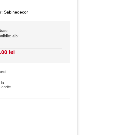
r:
Sabinedecor
oduse
nibile: alb:
.00 lei
unui
 la
 dorite