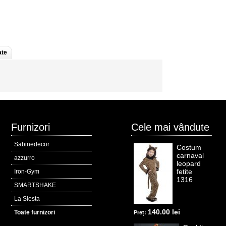
ate
Furnizori
Cele mai vândute
Sabinedecor
Costum
carnaval
azzurro
leopard
fetite
Iron-Gym
1316
SMARTSHAKE
La Siesta
140.00 lei
Toate furnizori
Preț: