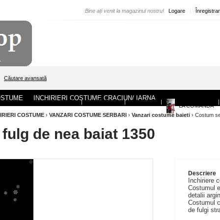
|
Bine ați venit la magazinul nostru!
Logare
|
Înregistra
Căutare avansată
COSTUME
INCHIRIERI COSTUME CRACIUN/ IARNA
ACASA
|
DESPRE NOI
|
CONTACT
|
|
LA COMANDA
HIRIERI COSTUME
›
VANZARI COSTUME SERBARI
›
Vanzari costume baieti
›
Costum ser
fulg de nea baiat 1350
Descriere
Inchiriere 
Costumul es
detalii argi
Costumul co
de fulgi str