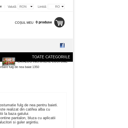
re
|
Valută:
RON
Limbă:
RO
0 produse
COȘUL MEU
TOATE CATEGORIILE
CATALOG INCHIRIERE COSTUME
bare fulg de nea baiat 1350
costumatie fulg de nea pentru baieti.
te realizat din catifea alba cu
ntii la baza gatului.
ntine pantalon, bluza cu aplicatii
alucitori si guler argintiu.