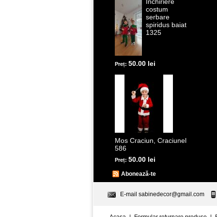
Inchiriere
costum
serbare
spiridus baiat
1325
50.00 lei
Preț:
Mos Craciun, Craciunel
586
50.00 lei
Preț:
Abonează-te
E-mail
sabinedecor@gmail.com