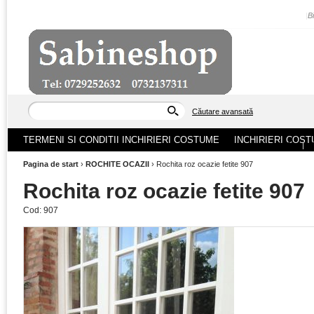
|
B
Căutare avansată
TERMENI SI CONDITII INCHIRIERI COSTUME
INCHIRIERI COST
ACASA
|
Pagina de start
›
ROCHITE OCAZII
›
Rochita roz ocazie fetite 907
Rochita roz ocazie fetite 907
Cod:
907