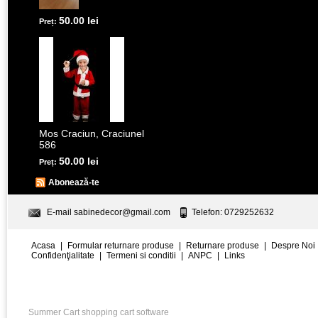
50.00 lei
Preț:
Mos Craciun, Craciunel
586
50.00 lei
Preț:
Abonează-te
E-mail
sabinedecor@gmail.com
Telefon: 0729252632
Acasa
|
Formular returnare produse
|
Returnare produse
|
Despre Noi
Confidenţialitate
|
Termeni si conditii
|
ANPC
|
Links
Summer Cart shopping cart software