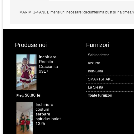
MARIMI 1-4 ANI. Dimensiuni necesare: circumferinta bust si inaltimea t
Produse noi
Furnizori
Sabinedecor
Inchiriere
Rochita
azzurro
Craciunita
9917
Iron-Gym
SMARTSHAKE
La Siesta
50.00 lei
Toate furnizori
Preț:
Inchiriere
costum
serbare
spiridus baiat
1325