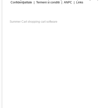
Confidenţialitate
|
Termeni si conditii
|
ANPC
|
Links
Summer Cart shopping cart software