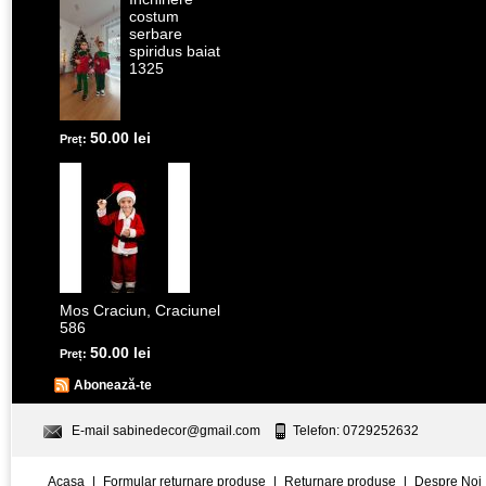
costum
serbare
spiridus baiat
1325
50.00 lei
Preț:
Mos Craciun, Craciunel
586
50.00 lei
Preț:
Abonează-te
E-mail
sabinedecor@gmail.com
Telefon: 0729252632
Acasa
|
Formular returnare produse
|
Returnare produse
|
Despre Noi