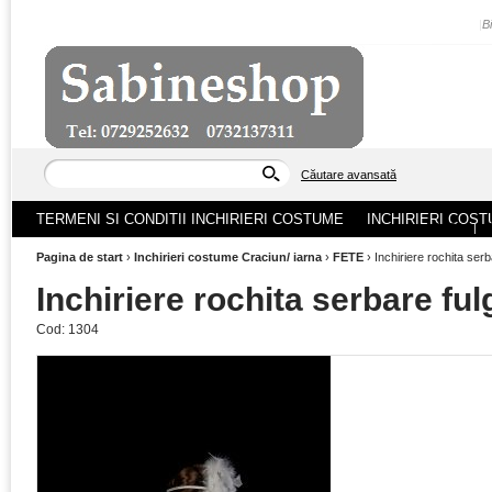
|
B
Căutare avansată
TERMENI SI CONDITII INCHIRIERI COSTUME
INCHIRIERI COST
ACASA
|
Pagina de start
›
Inchirieri costume Craciun/ iarna
›
FETE
›
Inchiriere rochita ser
Inchiriere rochita serbare fu
Cod:
1304