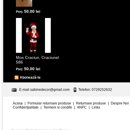
50.00 lei
Preț:
Mos Craciun, Craciunel
586
50.00 lei
Preț:
Abonează-te
E-mail
sabinedecor@gmail.com
Telefon: 0729252632
Acasa
|
Formular returnare produse
|
Returnare produse
|
Despre Noi
Confidenţialitate
|
Termeni si conditii
|
ANPC
|
Links