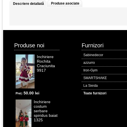
Produse asociate
Descriere detaliată
Produse noi
Furnizori
Sabinedecor
Inchiriere
Rochita
azzurro
Craciunita
9917
Iron-Gym
SMARTSHAKE
La Siesta
50.00 lei
Toate furnizori
Preț:
Inchiriere
costum
serbare
spiridus baiat
1325