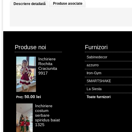
Produse asociate
Descriere detaliată
Produse noi
Furnizori
Sabinedecor
Inchiriere
Rochita
azzurro
Craciunita
9917
Iron-Gym
SMARTSHAKE
La Siesta
50.00 lei
Toate furnizori
Preț:
Inchiriere
costum
serbare
spiridus baiat
1325