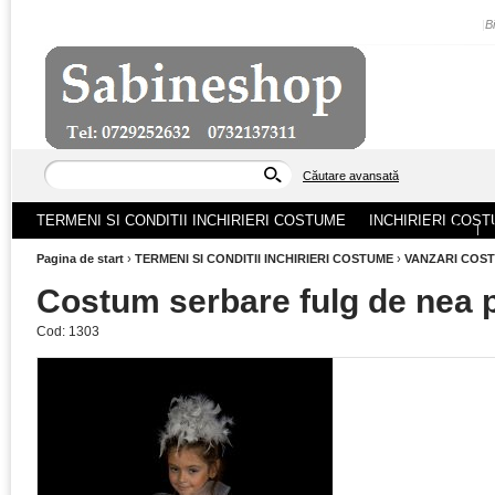
|
B
Căutare avansată
TERMENI SI CONDITII INCHIRIERI COSTUME
INCHIRIERI COST
ACASA
|
Pagina de start
›
TERMENI SI CONDITII INCHIRIERI COSTUME
›
VANZARI COS
Costum serbare fulg de nea p
Cod:
1303