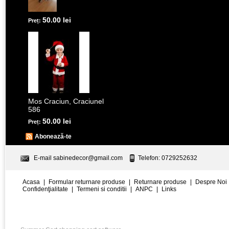
50.00 lei
Preț:
Mos Craciun, Craciunel
586
50.00 lei
Preț:
Abonează-te
E-mail
sabinedecor@gmail.com
Telefon: 0729252632
Acasa
|
Formular returnare produse
|
Returnare produse
|
Despre Noi
Confidenţialitate
|
Termeni si conditii
|
ANPC
|
Links