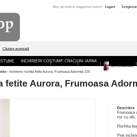
|
Bine ați venit la magazinul nostru!
Logare
|
Înregistra
Căutare avansată
COSTUME
INCHIRIERI COSTUME CRACIUN/ IARNA
ACASA
|
DESPRE NOI
|
CONTACT
|
|
LA COMANDA
etite
›
Inchiriere rochita fetite Aurora, Frumoasa Adormita 225
ta fetite Aurora, Frumoasa Ador
Descriere
Frumoasa ad
roz cu alb,
Rochita bog
Pret inchiri