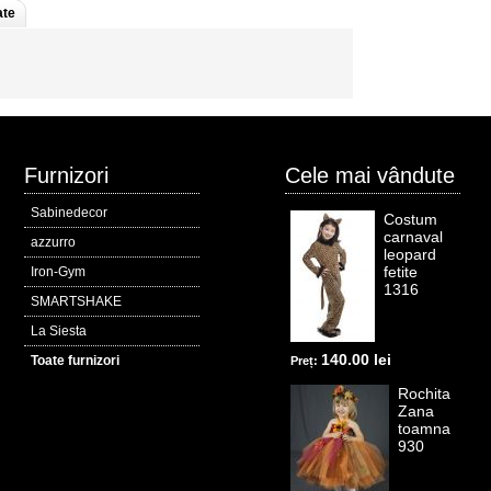
ate
Furnizori
Cele mai vândute
Sabinedecor
Costum
carnaval
azzurro
leopard
fetite
Iron-Gym
1316
SMARTSHAKE
La Siesta
140.00 lei
Toate furnizori
Preț:
Rochita
Zana
toamna
930