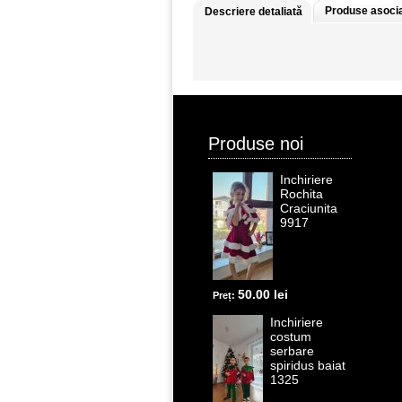
Produse asoci
Descriere detaliată
Produse noi
Inchiriere
Rochita
Craciunita
9917
50.00 lei
Preț:
Inchiriere
costum
serbare
spiridus baiat
1325