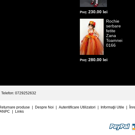
230.00 lei
Preț:
Rochie
serbare
fetite
Zana
Toamnei
0166
280.00 lei
Preț:
Telefon: 0729252632
Returnare produse
|
Despre Noi
|
Autentificare Utilizatori
|
Informaţii Utile
|
Înr
ANPC
|
Links