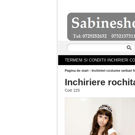
TERMENI SI CONDITII INCHIRIERI 
Pagina de start
›
Inchirieri costume serbari f
Inchiriere rochi
Cod:
225