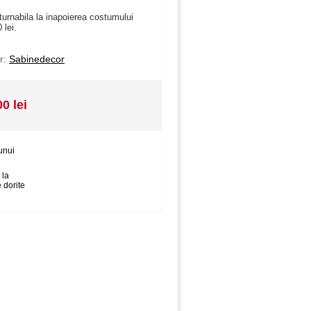
turnabila la inapoierea costumului
 lei.
r:
Sabinedecor
00 lei
unui
 la
 dorite