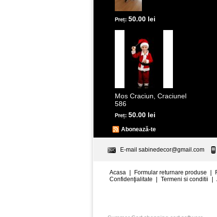
50.00 lei
Preț:
Mos Craciun, Craciunel
586
50.00 lei
Preț:
Abonează-te
E-mail
sabinedecor@gmail.com
Acasa
|
Formular returnare produse
|
Confidenţialitate
|
Termeni si conditii
|