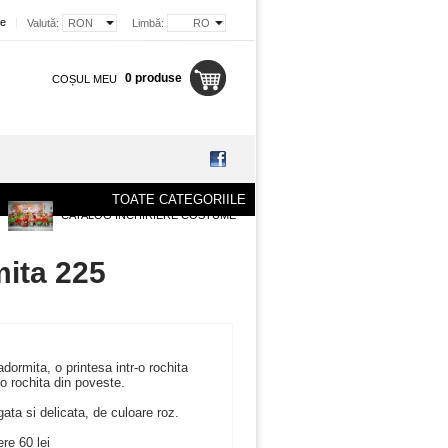
re
|
Valută:
RON
Limbă:
RO
0 produse
COȘUL MEU
TOATE CATEGORIILE
CATALOG INCHIRIERE COSTUME
mita 225
ormita, o printesa intr-o rochita
 o rochita din poveste.
ata si delicata, de culoare roz.
ere 60 lei