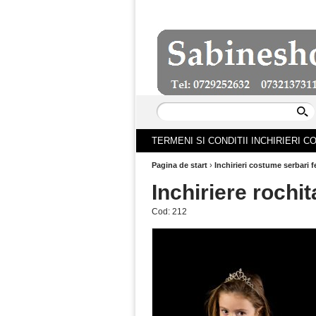
TERMENI SI CONDITII INCHIRIERI 
Pagina de start
›
Inchirieri costume serbari f
Inchiriere rochi
Cod:
212