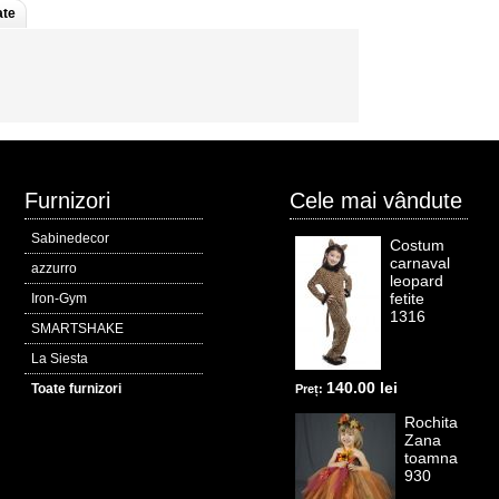
ate
Furnizori
Cele mai vândute
Sabinedecor
Costum
carnaval
azzurro
leopard
fetite
Iron-Gym
1316
SMARTSHAKE
La Siesta
140.00 lei
Toate furnizori
Preț:
Rochita
Zana
toamna
930