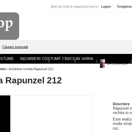
|
Bine ați venit la magazinul nostru!
Logare
|
Înregistra
Căutare avansată
COSTUME
INCHIRIERI COSTUME CRACIUN/ IARNA
ACASA
|
DESPRE NOI
|
CONTACT
|
|
LA COMANDA
etite
›
Inchiriere rochita Rapunzel 212
ta Rapunzel 212
Descriere
Rapunzel o
rochita in 
Este realiz
multe strat
.
roz.