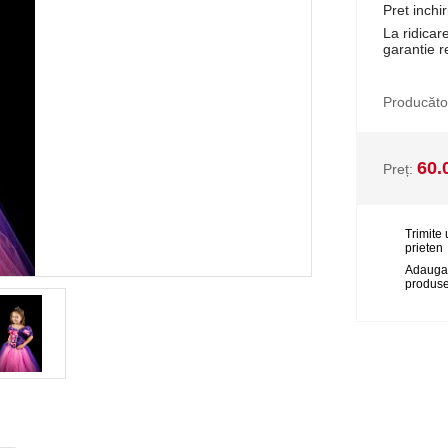
Pret inchir
La ridicar
garantie r
Producăto
60.
Preț:
Trimite 
prieten
Adauga
produse