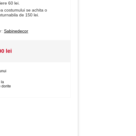
iere 60 lei.
ea costumului se achita o
eturnabila de 150 lei.
r:
Sabinedecor
00 lei
unui
 la
 dorite