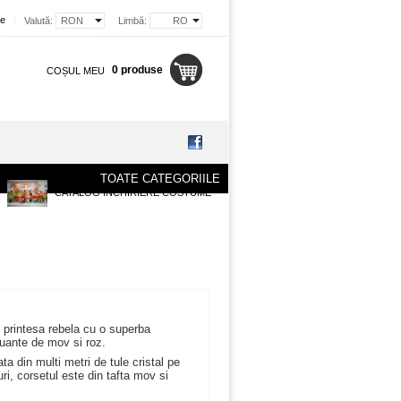
re
|
Valută:
RON
Limbă:
RO
0 produse
COȘUL MEU
TOATE CATEGORIILE
CATALOG INCHIRIERE COSTUME
 printesa rebela cu o superba
nuante de mov si roz.
ata din multi metri de tule cristal pe
uri, corsetul este din tafta mov si