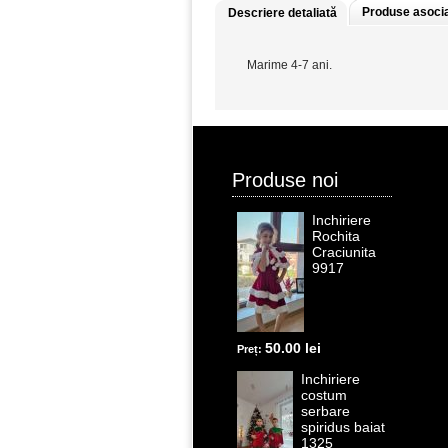
Produse asoci
Descriere detaliată
Marime 4-7 ani.
Produse noi
Inchiriere
Rochita
Craciunita
9917
50.00 lei
Preț:
Inchiriere
costum
serbare
spiridus baiat
1325