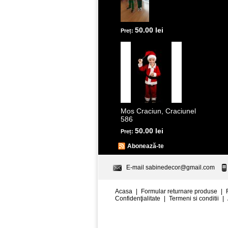
50.00 lei
Preț:
Mos Craciun, Craciunel
586
50.00 lei
Preț:
Abonează-te
E-mail
sabinedecor@gmail.com
Acasa
|
Formular returnare produse
|
Confidenţialitate
|
Termeni si conditii
|