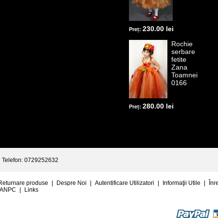
230.00 lei
Preț:
Rochie
serbare
fetite
Zana
Toamnei
0166
280.00 lei
Preț:
Telefon: 0729252632
Returnare produse
|
Despre Noi
|
Autentificare Utilizatori
|
Informaţii Utile
|
Înr
ANPC
|
Links