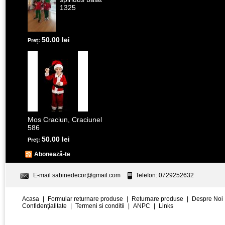
1325
50.00 lei
Preț:
Mos Craciun, Craciunel
586
50.00 lei
Preț:
Abonează-te
E-mail
sabinedecor@gmail.com
Telefon: 0729252632
Acasa
|
Formular returnare produse
|
Returnare produse
|
Despre Noi
Confidenţialitate
|
Termeni si conditii
|
ANPC
|
Links