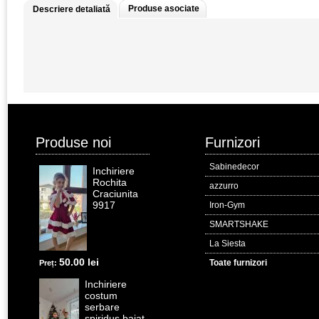
Produse asociate
Descriere detaliată
Produse noi
Furnizori
Sabinedecor
Inchiriere
Rochita
azzurro
Craciunita
9917
Iron-Gym
SMARTSHAKE
La Siesta
50.00 lei
Toate furnizori
Preț:
Inchiriere
costum
serbare
spiridus baiat