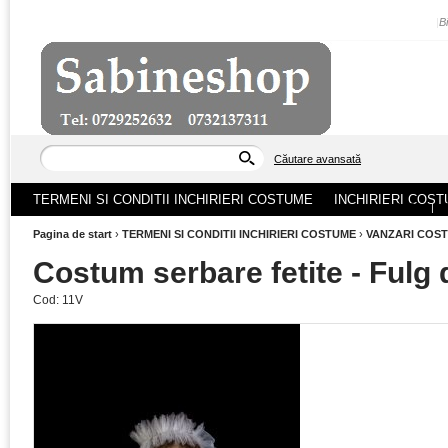
|
B
Căutare avansată
TERMENI SI CONDITII INCHIRIERI COSTUME
INCHIRIERI COST
ACASA
|
Pagina de start
›
TERMENI SI CONDITII INCHIRIERI COSTUME
›
VANZARI COS
Costum serbare fetite - Fulg 
Cod:
11V